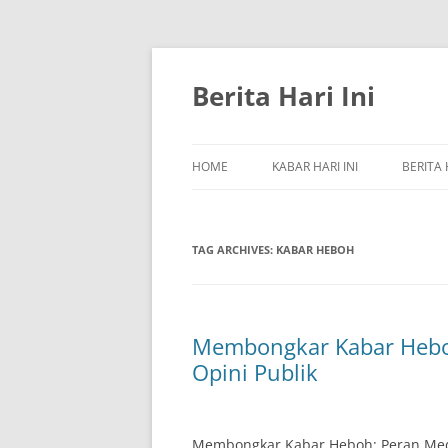
Skip
to
content
Berita Hari Ini
HOME
KABAR HARI INI
BERITA 
TAG ARCHIVES:
KABAR HEBOH
Membongkar Kabar Hebo
Opini Publik
Membongkar Kabar Heboh: Peran Med