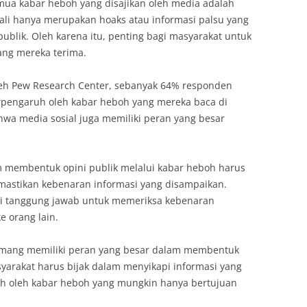
mua kabar heboh yang disajikan oleh media adalah
ali hanya merupakan hoaks atau informasi palsu yang
ublik. Oleh karena itu, penting bagi masyarakat untuk
ang mereka terima.
leh Pew Research Center, sebanyak 64% responden
rpengaruh oleh kabar heboh yang mereka baca di
hwa media sosial juga memiliki peran yang besar
m membentuk opini publik melalui kabar heboh harus
mastikan kebenaran informasi yang disampaikan.
iki tanggung jawab untuk memeriksa kebenaran
 orang lain.
emang memiliki peran yang besar dalam membentuk
syarakat harus bijak dalam menyikapi informasi yang
uh oleh kabar heboh yang mungkin hanya bertujuan