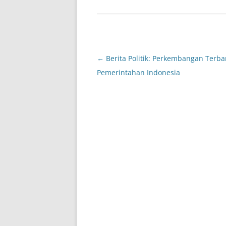
Post
←
Berita Politik: Perkembangan Terba
navigation
Pemerintahan Indonesia