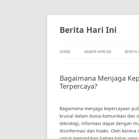
Skip
to
content
Berita Hari Ini
HOME
KABAR HARI INI
BERITA 
Bagaimana Menjaga Kep
Terpercaya?
Bagaimana menjaga kepercayaan publi
krusial dalam dunia komunikasi dan 
teknologi, informasi dapat dengan 
disinformasi dan hoaks. Oleh karena 
untuk memastikan bahwa kabar yang 