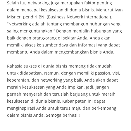
Selain itu, networking juga merupakan faktor penting
dalam mencapai kesuksesan di dunia bisnis. Menurut Ivan
Misner, pendiri BNI (Business Network International),
“Networking adalah tentang membangun hubungan yang
saling menguntungkan.” Dengan menjalin hubungan yang
baik dengan orang-orang di sekitar Anda, Anda akan
memiliki akses ke sumber daya dan informasi yang dapat
membantu Anda dalam mengembangkan bisnis Anda.
Rahasia sukses di dunia bisnis memang tidak mudah
untuk didapatkan. Namun, dengan memiliki passion, visi,
keberanian, dan networking yang baik, Anda akan dapat
meraih kesuksesan yang Anda impikan. Jadi, jangan
pernah menyerah dan teruslah berjuang untuk meraih
kesuksesan di dunia bisnis. Kabar paten ini dapat
menginspirasi Anda untuk terus maju dan berkembang
dalam bisnis Anda. Semoga berhasil!