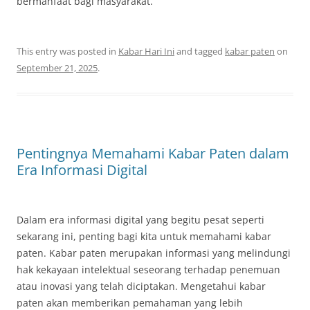
bermanfaat bagi masyarakat.
This entry was posted in
Kabar Hari Ini
and tagged
kabar paten
on
September 21, 2025
.
Pentingnya Memahami Kabar Paten dalam
Era Informasi Digital
Dalam era informasi digital yang begitu pesat seperti
sekarang ini, penting bagi kita untuk memahami kabar
paten. Kabar paten merupakan informasi yang melindungi
hak kekayaan intelektual seseorang terhadap penemuan
atau inovasi yang telah diciptakan. Mengetahui kabar
paten akan memberikan pemahaman yang lebih