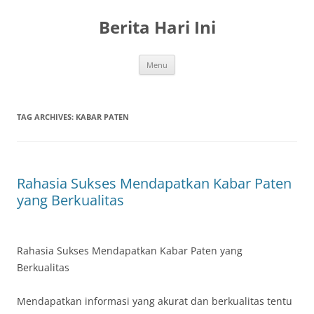
Skip
to
Berita Hari Ini
content
Menu
TAG ARCHIVES:
KABAR PATEN
Rahasia Sukses Mendapatkan Kabar Paten
yang Berkualitas
Rahasia Sukses Mendapatkan Kabar Paten yang
Berkualitas
Mendapatkan informasi yang akurat dan berkualitas tentu