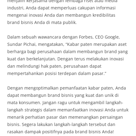
menjalin kerjasama dengan lembaga riset atau media
industri, Anda dapat memperluas cakupan informasi
mengenai inovasi Anda dan membangun kredibilitas
brand bisnis Anda di mata publik.
Dalam sebuah wawancara dengan Forbes, CEO Google,
Sundar Pichai, mengatakan, “Kabar paten merupakan aset
berharga bagi perusahaan dalam membangun brand yang
kuat dan berkelanjutan. Dengan terus melakukan inovasi
dan melindungi hak paten, perusahaan dapat
mempertahankan posisi terdepan dalam pasar.”
Dengan mengoptimalkan pemanfaatan kabar paten, Anda
dapat membangun brand bisnis yang kuat dan unik di
mata konsumen. Jangan ragu untuk mengambil langkah-
langkah strategis dalam memanfaatkan inovasi Anda untuk
menarik perhatian pasar dan memenangkan persaingan
bisnis. Segera lakukan langkah-langkah tersebut dan
rasakan dampak positifnya pada brand bisnis Anda!