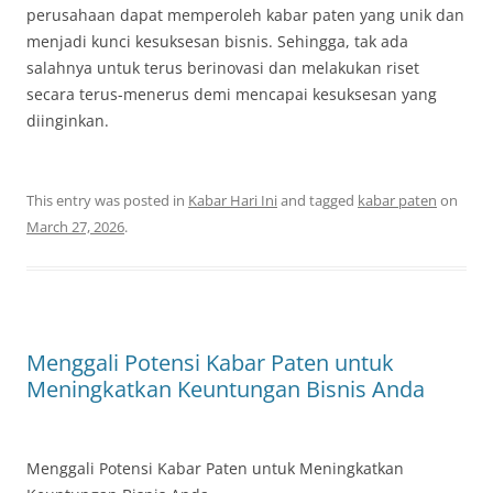
perusahaan dapat memperoleh kabar paten yang unik dan
menjadi kunci kesuksesan bisnis. Sehingga, tak ada
salahnya untuk terus berinovasi dan melakukan riset
secara terus-menerus demi mencapai kesuksesan yang
diinginkan.
This entry was posted in
Kabar Hari Ini
and tagged
kabar paten
on
March 27, 2026
.
Menggali Potensi Kabar Paten untuk
Meningkatkan Keuntungan Bisnis Anda
Menggali Potensi Kabar Paten untuk Meningkatkan