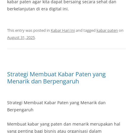
kabar paten agar kita dapat bersaing secara sehat dan
berkelanjutan di era digital ini.
This entry was posted in
Kabar Hari Ini
and tagged
kabar paten
on
August 31, 2025
.
Strategi Membuat Kabar Paten yang
Menarik dan Berpengaruh
Strategi Membuat Kabar Paten yang Menarik dan
Berpengaruh
Membuat kabar yang paten dan menarik merupakan hal
yang penting bagi bisnis atau organisasi dalam