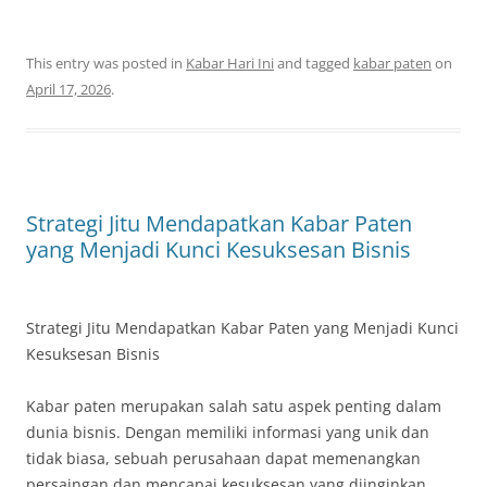
This entry was posted in
Kabar Hari Ini
and tagged
kabar paten
on
April 17, 2026
.
Strategi Jitu Mendapatkan Kabar Paten
yang Menjadi Kunci Kesuksesan Bisnis
Strategi Jitu Mendapatkan Kabar Paten yang Menjadi Kunci
Kesuksesan Bisnis
Kabar paten merupakan salah satu aspek penting dalam
dunia bisnis. Dengan memiliki informasi yang unik dan
tidak biasa, sebuah perusahaan dapat memenangkan
persaingan dan mencapai kesuksesan yang diinginkan.