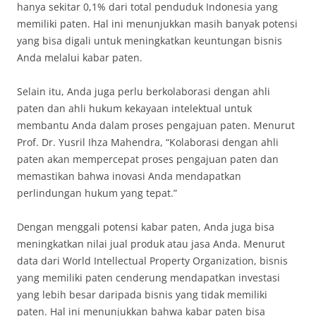
hanya sekitar 0,1% dari total penduduk Indonesia yang
memiliki paten. Hal ini menunjukkan masih banyak potensi
yang bisa digali untuk meningkatkan keuntungan bisnis
Anda melalui kabar paten.
Selain itu, Anda juga perlu berkolaborasi dengan ahli
paten dan ahli hukum kekayaan intelektual untuk
membantu Anda dalam proses pengajuan paten. Menurut
Prof. Dr. Yusril Ihza Mahendra, “Kolaborasi dengan ahli
paten akan mempercepat proses pengajuan paten dan
memastikan bahwa inovasi Anda mendapatkan
perlindungan hukum yang tepat.”
Dengan menggali potensi kabar paten, Anda juga bisa
meningkatkan nilai jual produk atau jasa Anda. Menurut
data dari World Intellectual Property Organization, bisnis
yang memiliki paten cenderung mendapatkan investasi
yang lebih besar daripada bisnis yang tidak memiliki
paten. Hal ini menunjukkan bahwa kabar paten bisa