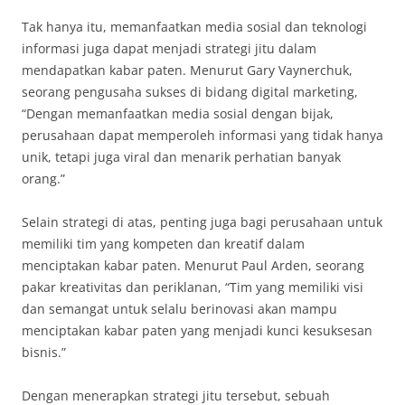
Tak hanya itu, memanfaatkan media sosial dan teknologi
informasi juga dapat menjadi strategi jitu dalam
mendapatkan kabar paten. Menurut Gary Vaynerchuk,
seorang pengusaha sukses di bidang digital marketing,
“Dengan memanfaatkan media sosial dengan bijak,
perusahaan dapat memperoleh informasi yang tidak hanya
unik, tetapi juga viral dan menarik perhatian banyak
orang.”
Selain strategi di atas, penting juga bagi perusahaan untuk
memiliki tim yang kompeten dan kreatif dalam
menciptakan kabar paten. Menurut Paul Arden, seorang
pakar kreativitas dan periklanan, “Tim yang memiliki visi
dan semangat untuk selalu berinovasi akan mampu
menciptakan kabar paten yang menjadi kunci kesuksesan
bisnis.”
Dengan menerapkan strategi jitu tersebut, sebuah