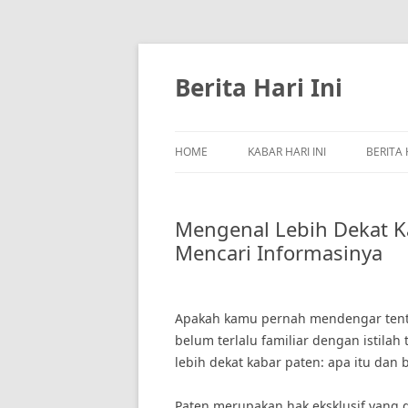
Skip
to
content
Berita Hari Ini
HOME
KABAR HARI INI
BERITA 
Mengenal Lebih Dekat K
Mencari Informasinya
Apakah kamu pernah mendengar tenta
belum terlalu familiar dengan istila
lebih dekat kabar paten: apa itu dan
Paten merupakan hak eksklusif yang