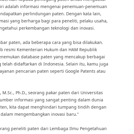
iri adalah informasi mengenai penemuan-penemuan
endapatkan perlindungan paten. Dengan kata lain,
asi yang berharga bagi para peneliti, pelaku usaha,
etahui perkembangan teknologi dan inovasi.
bar paten, ada beberapa cara yang bisa dilakukan.
 web resmi Kementerian Hukum dan HAM Republik
 menemukan database paten yang mencakup berbagai
telah didaftarkan di Indonesia. Selain itu, kamu juga
layanan pencarian paten seperti Google Patents atau
, M.Sc., Ph.D., seorang pakar paten dari Universitas
sumber informasi yang sangat penting dalam dunia
ten, kita dapat menghindari tumpang tindih dengan
s dalam mengembangkan inovasi baru.”
., seorang peneliti paten dari Lembaga Ilmu Pengetahuan