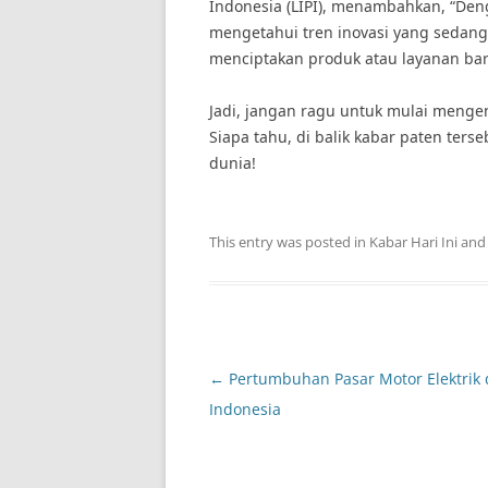
Indonesia (LIPI), menambahkan, “Den
mengetahui tren inovasi yang sedan
menciptakan produk atau layanan baru
Jadi, jangan ragu untuk mulai mengen
Siapa tahu, di balik kabar paten ters
dunia!
This entry was posted in
Kabar Hari Ini
and
Post
←
Pertumbuhan Pasar Motor Elektrik 
navigation
Indonesia