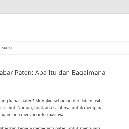
HARI INI
abar Paten: Apa Itu dan Bagaimana
ng kabar paten? Mungkin sebagian dari kita masih
h tersebut. Namun, tidak ada salahnya untuk mengenal
 bagaimana mencari informasinya.
 diberikan kepada pemegang paten untuk menguasai