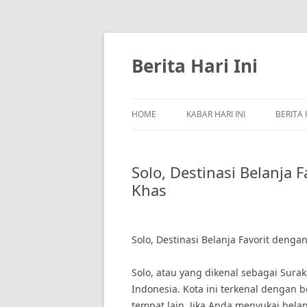
Skip
to
content
Berita Hari Ini
HOME
KABAR HARI INI
BERITA 
Solo, Destinasi Belanja
Khas
Solo, Destinasi Belanja Favorit deng
Solo, atau yang dikenal sebagai Surak
Indonesia. Kota ini terkenal dengan 
tempat lain. Jika Anda menyukai bela