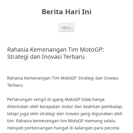
Skip
to
Berita Hari Ini
content
Menu
Rahasia Kemenangan Tim MotoGP:
Strategi dan Inovasi Terbaru
Rahasia Kemenangan Tim MotoGP: Strategi dan Inovasi
Terbaru
Pertarungan sengit di ajang MotoGP tidak hanya
ditentukan oleh kecepatan motor dan keahlian pembalap,
tetapi juga oleh strategi dan inovasi yang digunakan oleh
tim. Rahasia kemenangan tim MotoGP memang selalu
menjadi perbincangan hangat di kalangan para pecinta