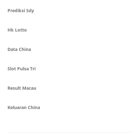
Prediksi Sdy
Hk Lotto
Data China
Slot Pulsa Tri
Result Macau
Keluaran China