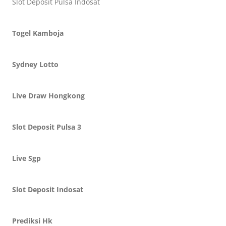
Slot Deposit Pulsa Indosat
Togel Kamboja
Sydney Lotto
Live Draw Hongkong
Slot Deposit Pulsa 3
Live Sgp
Slot Deposit Indosat
Prediksi Hk