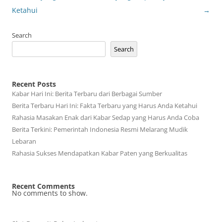
Ketahui
→
Search
Search
Recent Posts
Kabar Hari Ini: Berita Terbaru dari Berbagai Sumber
Berita Terbaru Hari Ini: Fakta Terbaru yang Harus Anda Ketahui
Rahasia Masakan Enak dari Kabar Sedap yang Harus Anda Coba
Berita Terkini: Pemerintah Indonesia Resmi Melarang Mudik
Lebaran
Rahasia Sukses Mendapatkan Kabar Paten yang Berkualitas
Recent Comments
No comments to show.