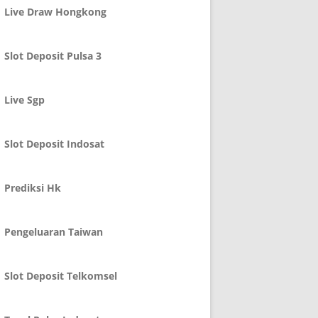
Live Draw Hongkong
Slot Deposit Pulsa 3
Live Sgp
Slot Deposit Indosat
Prediksi Hk
Pengeluaran Taiwan
Slot Deposit Telkomsel