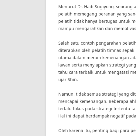
Menurut Dr. Hadi Sugiyono, seorang a
pelatih memegang peranan yang sang
pelatih tidak hanya bertugas untuk m
mampu mengarahkan dan memotivasi m
Salah satu contoh pengarahan pelatih
diterapkan oleh pelatih timnas sepak
utama dalam meraih kemenangan ad
lawan serta menyiapkan strategi yang
tahu cara terbaik untuk mengatasi me
ujar Shin.
Namun, tidak semua strategi yang dite
mencapai kemenangan. Beberapa ahli
terlalu fokus pada strategi tertentu 
Hal ini dapat berdampak negatif pada
Oleh karena itu, penting bagi para p