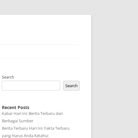
Search
Search
Recent Posts
Kabar Hari Ini: Berita Terbaru dari
Berbagai Sumber
Berita Terbaru Hari Ini: Fakta Terbaru
yang Harus Anda Ketahui