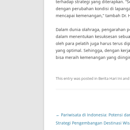
terhadap strategi yang diterapkan. “
dengan perubahan kondisi di lapanga
mencapai kemenangan,” tambah Dr. H
Dalam dunia olahraga, pengarahan p
dalam menentukan kesuksesan sebuah 
oleh para pelatih juga harus terus d
yang optimal. Sehingga, dengan kerja
bisa meraih kemenangan yang diingi
This entry was posted in
Berita Hari Ini
and
Post
←
Pariwisata di Indonesia: Potensi da
navigation
Strategi Pengembangan Destinasi Wis