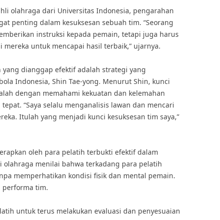
hli olahraga dari Universitas Indonesia, pengarahan
at penting dalam kesuksesan sebuah tim. “Seorang
emberikan instruksi kepada pemain, tetapi juga harus
ereka untuk mencapai hasil terbaik,” ujarnya.
 yang dianggap efektif adalah strategi yang
 bola Indonesia, Shin Tae-yong. Menurut Shin, kunci
alah dengan memahami kekuatan dan kelemahan
 tepat. “Saya selalu menganalisis lawan dan mencari
reka. Itulah yang menjadi kunci kesuksesan tim saya,”
rapkan oleh para pelatih terbukti efektif dalam
 olahraga menilai bahwa terkadang para pelatih
tanpa memperhatikan kondisi fisik dan mental pemain.
 performa tim.
elatih untuk terus melakukan evaluasi dan penyesuaian