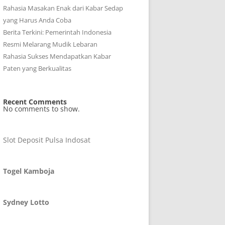
Rahasia Masakan Enak dari Kabar Sedap
yang Harus Anda Coba
Berita Terkini: Pemerintah Indonesia
Resmi Melarang Mudik Lebaran
Rahasia Sukses Mendapatkan Kabar
Paten yang Berkualitas
Recent Comments
No comments to show.
Slot Deposit Pulsa Indosat
Togel Kamboja
Sydney Lotto