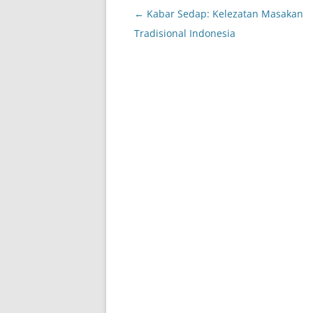
Post
←
Kabar Sedap: Kelezatan Masakan
navigation
Tradisional Indonesia