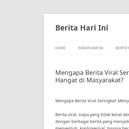
Skip
to
content
Berita Hari Ini
HOME
KABAR HARI INI
BERITA 
Mengapa Berita Viral Se
Hangat di Masyarakat?
Mengapa Berita Viral Seringkali Men
Berita viral, siapa yang tidak kenal d
dengan berbagai berita yang menjadi v
menyentuh, kontroversial, hingga beri