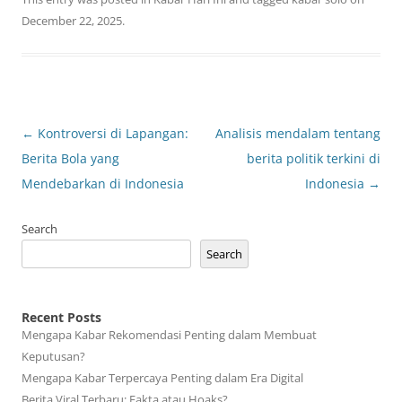
December 22, 2025
.
Post
←
Kontroversi di Lapangan:
Analisis mendalam tentang
navigation
Berita Bola yang
berita politik terkini di
Mendebarkan di Indonesia
Indonesia
→
Search
Search
Recent Posts
Mengapa Kabar Rekomendasi Penting dalam Membuat
Keputusan?
Mengapa Kabar Terpercaya Penting dalam Era Digital
Berita Viral Terbaru: Fakta atau Hoaks?