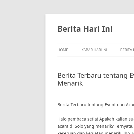
Skip
to
content
Berita Hari Ini
HOME
KABAR HARI INI
BERITA 
Berita Terbaru tentang E
Menarik
Berita Terbaru tentang Event dan Aca
Halo pembaca setia! Apakah kalian s
acara di Solo yang menarik? Ternyata
keseruan dan kegiatan menarik, lho. 