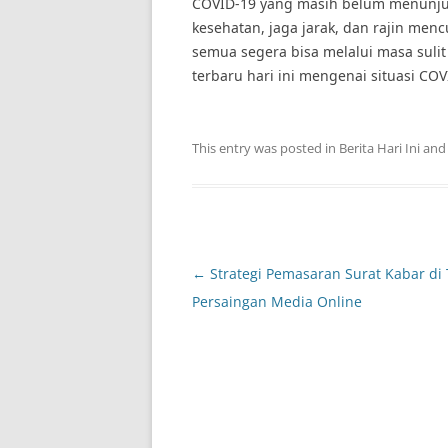
COVID-19 yang masih belum menunjuk
kesehatan, jaga jarak, dan rajin men
semua segera bisa melalui masa sulit
terbaru hari ini mengenai situasi COV
This entry was posted in
Berita Hari Ini
and
Post
←
Strategi Pemasaran Surat Kabar di
navigation
Persaingan Media Online