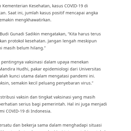
eh Kementerian Kesehatan, kasus COVID-19 di
n. Saat ini, jumlah kasus positif mencapai angka
 semakin mengkhawatirkan.
 Budi Gunadi Sadikin mengatakan, “Kita harus terus
kan protokol kesehatan. Jangan lengah meskipun
ni masih belum hilang.”
n pentingnya vaksinasi dalam upaya menekan
Mandira Hudhi, pakar epidemiologi dari Universitas
dalah kunci utama dalam mengatasi pandemi ini.
sin, semakin kecil peluang penyebaran virus.”
ribusi vaksin dan tingkat vaksinasi yang masih
rhatian serius bagi pemerintah. Hal ini juga menjadi
i COVID-19 di Indonesia.
ersatu dan bekerja sama dalam menghadapi situasi