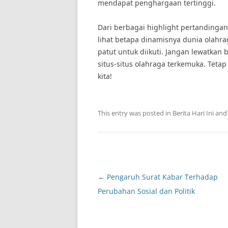
mendapat penghargaan tertinggi.
Dari berbagai highlight pertandingan 
lihat betapa dinamisnya dunia olahrag
patut untuk diikuti. Jangan lewatkan 
situs-situs olahraga terkemuka. Teta
kita!
This entry was posted in
Berita Hari Ini
and
Post
←
Pengaruh Surat Kabar Terhadap
navigation
Perubahan Sosial dan Politik