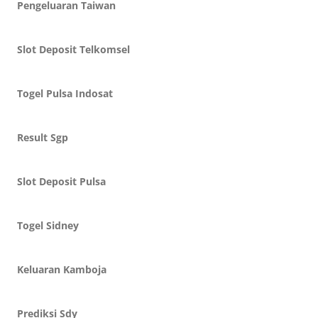
Pengeluaran Taiwan
Slot Deposit Telkomsel
Togel Pulsa Indosat
Result Sgp
Slot Deposit Pulsa
Togel Sidney
Keluaran Kamboja
Prediksi Sdy