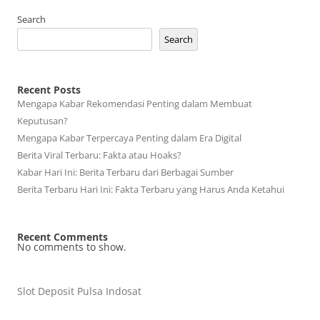
Search
Search
Recent Posts
Mengapa Kabar Rekomendasi Penting dalam Membuat
Keputusan?
Mengapa Kabar Terpercaya Penting dalam Era Digital
Berita Viral Terbaru: Fakta atau Hoaks?
Kabar Hari Ini: Berita Terbaru dari Berbagai Sumber
Berita Terbaru Hari Ini: Fakta Terbaru yang Harus Anda Ketahui
Recent Comments
No comments to show.
Slot Deposit Pulsa Indosat