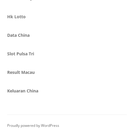
Hk Lotto
Data China
Slot Pulsa Tri
Result Macau
Keluaran China
Proudly powered by WordPress