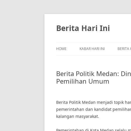
Skip
to
content
Berita Hari Ini
HOME
KABAR HARI INI
BERITA 
Berita Politik Medan: D
Pemilihan Umum
Berita Politik Medan menjadi topik h
pemerintahan dan kandidat pemiliha
kalangan masyarakat.
Pemerintahan di Kota Medan selalu 