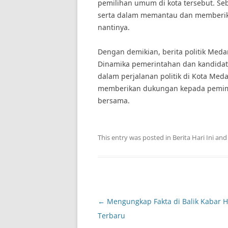
pemilihan umum di kota tersebut. Seb
serta dalam memantau dan memberik
nantinya.
Dengan demikian, berita politik Medan
Dinamika pemerintahan dan kandidat
dalam perjalanan politik di Kota Med
memberikan dukungan kepada pemimpi
bersama.
This entry was posted in
Berita Hari Ini
and
Post
←
Mengungkap Fakta di Balik Kabar 
navigation
Terbaru