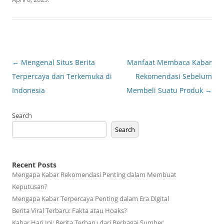
Post
←
Mengenal Situs Berita
Manfaat Membaca Kabar
navigation
Terpercaya dan Terkemuka di
Rekomendasi Sebelum
Indonesia
Membeli Suatu Produk
→
Search
Search
Recent Posts
Mengapa Kabar Rekomendasi Penting dalam Membuat
Keputusan?
Mengapa Kabar Terpercaya Penting dalam Era Digital
Berita Viral Terbaru: Fakta atau Hoaks?
Kabar Hari Ini: Berita Terbaru dari Berbagai Sumber